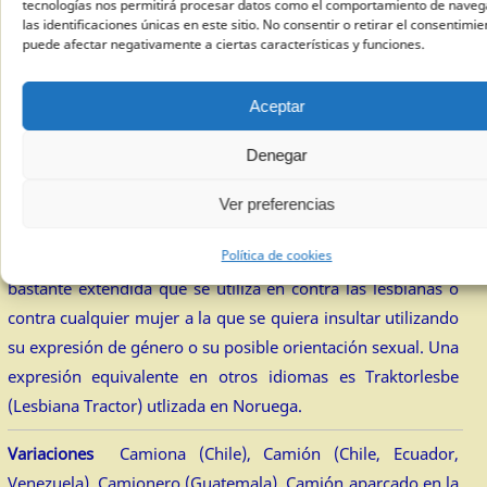
tecnologías nos permitirá procesar datos como el comportamiento de naveg
2
Camionera
las identificaciones únicas en este sitio. No consentir o retirar el consentimie
puede afectar negativamente a ciertas características y funciones.
una de las formas comunes para señalar a las mujeres
Aceptar
lesbianas o a las mujeres que por alguna característica física
o personal son consideradas masculinas y que, por tanto,
Denegar
pudieran ser lesbianas, es utilizar profesiones o actividades
que socialmente se consideran muy masculinas. Este es el
Ver preferencias
caso de la palabra camionera, que aunque el DRAE la define
Política de cookies
como mujer que conduce un camión, es una expresion
bastante extendida que se utiliza en contra las lesbianas o
contra cualquier mujer a la que se quiera insultar utilizando
su expresión de género o su posible orientación sexual. Una
expresión equivalente en otros idiomas es Traktorlesbe
(Lesbiana Tractor) utlizada en Noruega.
Variaciones
Camiona (Chile), Camión (Chile, Ecuador,
Venezuela), Camionero (Guatemala), Camión aparcado en la