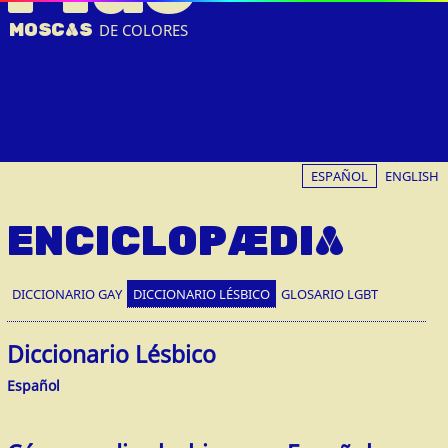
MOSC
A
S
DE COLORES
ESPAÑOL
ENGLISH
ENCICLOPÆDIA
DICCIONARIO GAY
DICCIONARIO LÉSBICO
GLOSARIO LGBT
Diccionario Lésbico
Español