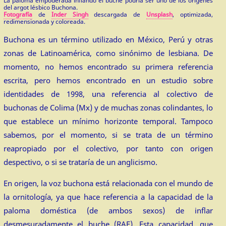
La paloma empoderada inflando el buche podría ser uno de los orígenes
del argot lésbico Buchona.
Fotografía
de
Inder Singh
descargada de
Unsplash
, optimizada,
redimensionada y coloreada.
Buchona es un término utilizado en México, Perú y otras
zonas de Latinoamérica, como sinónimo de lesbiana. De
momento, no hemos encontrado su primera referencia
escrita, pero hemos encontrado en un estudio sobre
identidades de 1998, una referencia al colectivo de
buchonas de Colima (Mx) y de muchas zonas colindantes, lo
que establece un mínimo horizonte temporal. Tampoco
sabemos, por el momento, si se trata de un término
reapropiado por el colectivo, por tanto con origen
despectivo, o si se trataría de un anglicismo.
En origen, la voz buchona está relacionada con el mundo de
la ornitología, ya que hace referencia a la capacidad de la
paloma doméstica (de ambos sexos) de inflar
desmesuradamente el buche (RAE). Esta capacidad, que