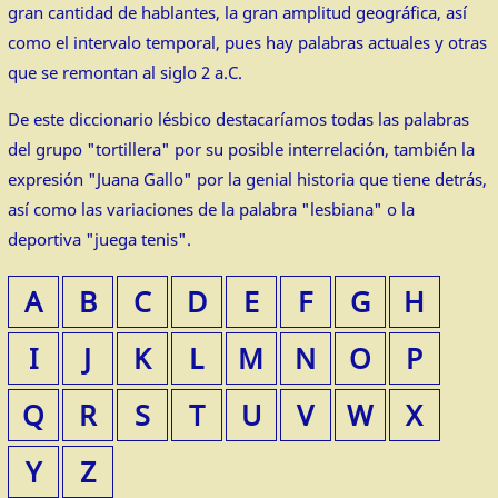
gran cantidad de hablantes, la gran amplitud geográfica, así
como el intervalo temporal, pues hay palabras actuales y otras
que se remontan al siglo 2 a.C.
De este diccionario lésbico destacaríamos todas las palabras
del grupo "tortillera" por su posible interrelación, también la
expresión "Juana Gallo" por la genial historia que tiene detrás,
así como las variaciones de la palabra "lesbiana" o la
deportiva "juega tenis".
A
B
C
D
E
F
G
H
I
J
K
L
M
N
O
P
Q
R
S
T
U
V
W
X
Y
Z