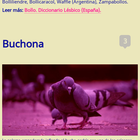
Bolliliendre, Bollicaracol, Waffle (Argentina), Zampabollos.
Leer más:
Bollo. Diccionario Lésbico (España).
3
Buchona